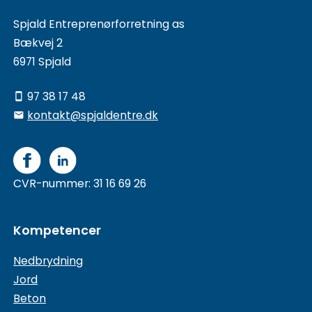
Spjald Entreprenørforretning as
Bækvej 2
6971 Spjald
97 38 17 48
smartphone
kontakt@spjaldentre.dk
email
CVR-nummer: 31 16 69 26
Kompetencer
Nedbrydning
Jord
Beton