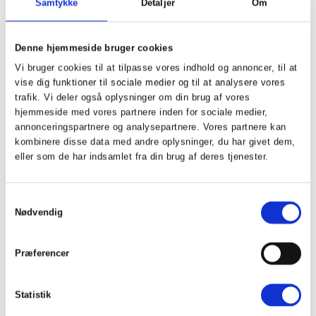
Samtykke
Detaljer
Om
Denne hjemmeside bruger cookies
Vi bruger cookies til at tilpasse vores indhold og annoncer, til at
vise dig funktioner til sociale medier og til at analysere vores
trafik. Vi deler også oplysninger om din brug af vores
hjemmeside med vores partnere inden for sociale medier,
annonceringspartnere og analysepartnere. Vores partnere kan
kombinere disse data med andre oplysninger, du har givet dem,
eller som de har indsamlet fra din brug af deres tjenester.
Jord - Kloak - Belægning - Elementer
Samtykkevalg
Nødvendig
Tarm Genbrugsplads
Spjald Entreprenørforretning as udfører endnu en
Præferencer
genbrugsplads. Denne gang i Tarm. I samme
ombæring etablerer vi vejudvidelse.
Statistik
Læs mere