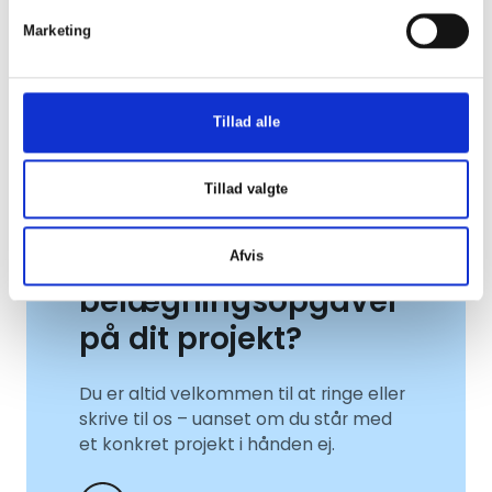
Marketing
Tillad alle
Tillad valgte
Skal vi også løse
byggemodnings- og
Afvis
belægningsopgaver
på dit projekt?
Du er altid velkommen til at ringe eller
skrive til os – uanset om du står med
et konkret projekt i hånden ej.